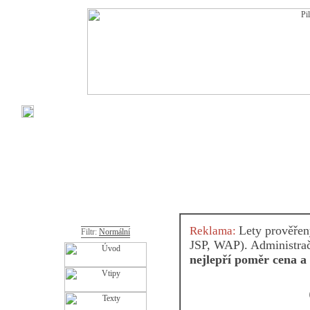
Lety prověře
Reklama:
Filtr:
Normální
JSP, WAP). Administračn
nejlepří poměr cena a