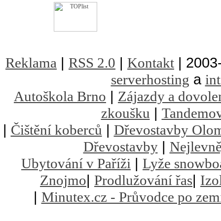
|
|
| 2003
Reklama
RSS 2.0
Kontakt
a
serverhosting
in
|
Autoškola Brno
Zájazdy a dovole
|
zkoušku
Tandemov
|
|
Čištění koberců
Dřevostavby Olo
|
Dřevostavby
Nejlevně
|
Ubytování v Paříži
Lyže snowbo
|
|
Znojmo
Prodlužování řas
Izo
|
Minutex.cz - Průvodce po zem