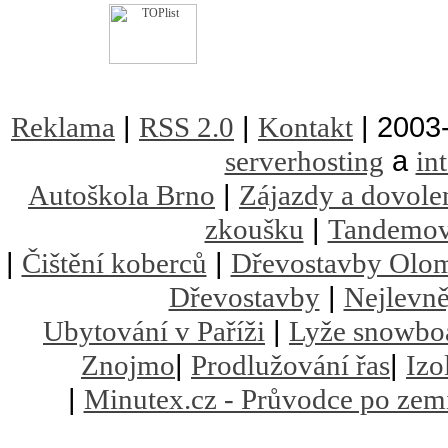
|
|
| 2003
Reklama
RSS 2.0
Kontakt
a
serverhosting
in
|
Autoškola Brno
Zájazdy a dovole
|
zkoušku
Tandemov
|
|
Čištění koberců
Dřevostavby Olo
|
Dřevostavby
Nejlevně
|
Ubytování v Paříži
Lyže snowbo
|
|
Znojmo
Prodlužování řas
Izo
|
Minutex.cz - Průvodce po zem