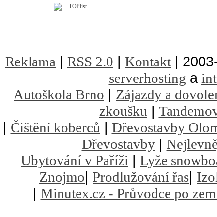
|
|
| 2003
Reklama
RSS 2.0
Kontakt
a
serverhosting
in
|
Autoškola Brno
Zájazdy a dovole
|
zkoušku
Tandemov
|
|
Čištění koberců
Dřevostavby Olo
|
Dřevostavby
Nejlevně
|
Ubytování v Paříži
Lyže snowbo
|
|
Znojmo
Prodlužování řas
Izo
|
Minutex.cz - Průvodce po zem