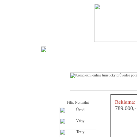
Reklama:
Filtr:
Normální
789.000,-