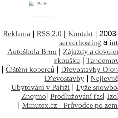
|
|
| 2003
Reklama
RSS 2.0
Kontakt
a
serverhosting
in
|
Autoškola Brno
Zájazdy a dovole
|
zkoušku
Tandemov
|
|
Čištění koberců
Dřevostavby Olo
|
Dřevostavby
Nejlevně
|
Ubytování v Paříži
Lyže snowbo
|
|
Znojmo
Prodlužování řas
Izo
|
Minutex.cz - Průvodce po zem