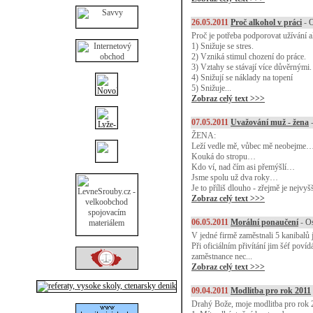
26.05.2011
Proč alkohol v práci
-
O
Proč je potřeba podporovat užívání 
1) Snižuje se stres.
2) Vzniká stimul chození do práce.
3) Vztahy se stávají více důvěrnými.
4) Snižují se náklady na topení
5) Snižuje...
Zobraz celý text >>>
07.05.2011
Uvažování muž - žena
ŽENA:
Leží vedle mě, vůbec mě neobejme
Kouká do stropu…
Kdo ví, nad čím asi přemýšlí…
Jsme spolu už dva roky…
Je to příliš dlouho - zřejmě je nejvy
Zobraz celý text >>>
06.05.2011
Morální ponaučení
-
Os
V jedné firmě zaměstnali 5 kanibalů j
Při oficiálním přivítání jim šéf poví
zaměstnance nec...
Zobraz celý text >>>
09.04.2011
Modlitba pro rok 2011
Drahý Bože, moje modlitba pro rok 