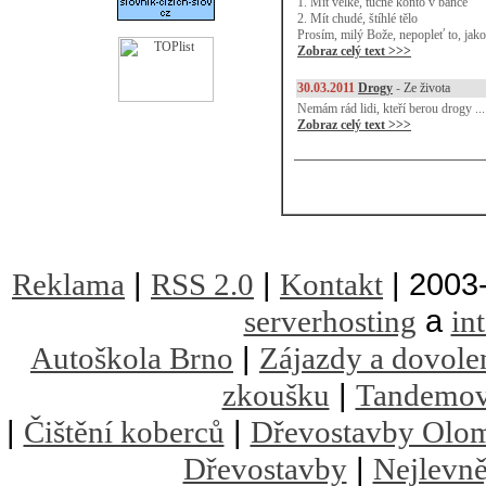
1. Mít velké, tučné konto v bance
2. Mít chudé, štíhlé tělo
Prosím, milý Bože, nepopleť to, jako l
Zobraz celý text >>>
30.03.2011
Drogy
-
Ze života
Nemám rád lidi, kteří berou drogy ... 
Zobraz celý text >>>
|
|
| 2003
Reklama
RSS 2.0
Kontakt
a
serverhosting
in
|
Autoškola Brno
Zájazdy a dovole
|
zkoušku
Tandemov
|
|
Čištění koberců
Dřevostavby Olo
|
Dřevostavby
Nejlevně