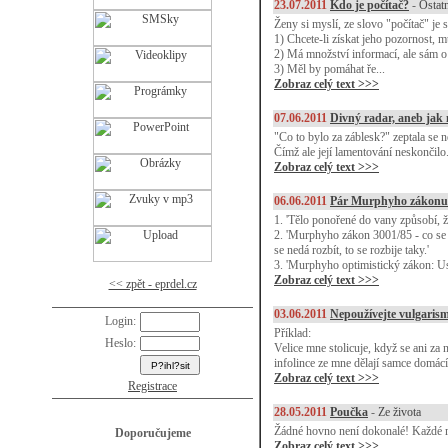
23.07.2011
Kdo je počítač?
-
Ostat
Ženy si myslí, ze slovo "počítač" je
1) Chcete-li získat jeho pozornost, m
2) Má množství informací, ale sám o
3) Měl by pomáhat ře...
Zobraz celý text >>>
07.06.2011
Divný radar, aneb jak
"Co to bylo za záblesk?" zeptala se 
Čímž ale její lamentování neskončilo
Zobraz celý text >>>
06.06.2011
Pár Murphyho zákonu
1. 'Tělo ponořené do vany způsobí, že
2. 'Murphyho zákon 3001/85 - co se dá
se nedá rozbít, to se rozbije taky.'
3. 'Murphyho optimistický zákon: Us
Zobraz celý text >>>
<< zpět - eprdel.cz
03.06.2011
Nepoužívejte vulgarismy
Login:
Příklad:
Heslo:
Velice mne stolicuje, když se ani za
infolince ze mne dělají samce domácíh
Zobraz celý text >>>
Registrace
28.05.2011
Poučka
-
Ze života
Žádné hovno není dokonalé! Každé m
Doporučujeme
Zobraz celý text >>>