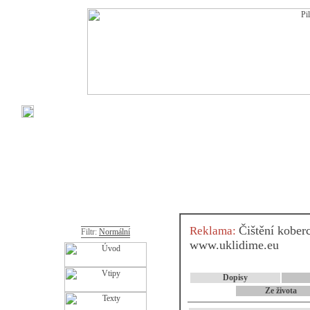
Čištění kober
Reklama:
Filtr:
Normální
www.uklidime.eu
Dopisy
Ze života