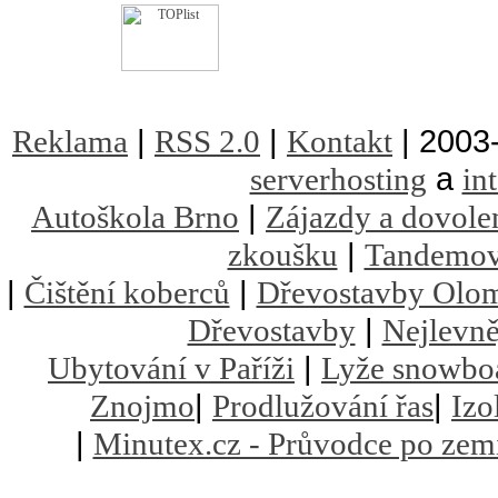
|
|
| 2003
Reklama
RSS 2.0
Kontakt
a
serverhosting
in
|
Autoškola Brno
Zájazdy a dovole
|
zkoušku
Tandemov
|
|
Čištění koberců
Dřevostavby Olo
|
Dřevostavby
Nejlevně
|
Ubytování v Paříži
Lyže snowbo
|
|
Znojmo
Prodlužování řas
Izo
|
Minutex.cz - Průvodce po zem