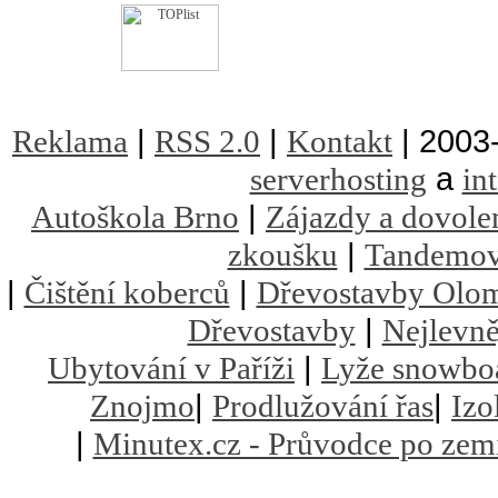
|
|
| 2003
Reklama
RSS 2.0
Kontakt
a
serverhosting
in
|
Autoškola Brno
Zájazdy a dovole
|
zkoušku
Tandemov
|
|
Čištění koberců
Dřevostavby Olo
|
Dřevostavby
Nejlevně
|
Ubytování v Paříži
Lyže snowbo
|
|
Znojmo
Prodlužování řas
Izo
|
Minutex.cz - Průvodce po zem