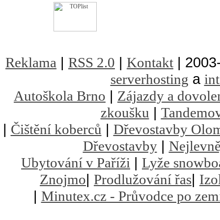
|
|
| 2003
Reklama
RSS 2.0
Kontakt
a
serverhosting
in
|
Autoškola Brno
Zájazdy a dovole
|
zkoušku
Tandemov
|
|
Čištění koberců
Dřevostavby Olo
|
Dřevostavby
Nejlevně
|
Ubytování v Paříži
Lyže snowbo
|
|
Znojmo
Prodlužování řas
Izo
|
Minutex.cz - Průvodce po zem