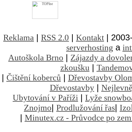
|
|
| 2003
Reklama
RSS 2.0
Kontakt
a
serverhosting
in
|
Autoškola Brno
Zájazdy a dovole
|
zkoušku
Tandemov
|
|
Čištění koberců
Dřevostavby Olo
|
Dřevostavby
Nejlevně
|
Ubytování v Paříži
Lyže snowbo
|
|
Znojmo
Prodlužování řas
Izo
|
Minutex.cz - Průvodce po zem