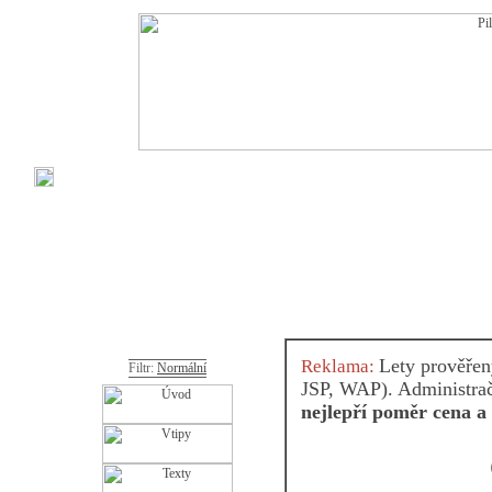
Lety prověře
Reklama:
Filtr:
Normální
JSP, WAP). Administračn
nejlepří poměr cena a