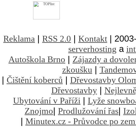
|
|
| 2003
Reklama
RSS 2.0
Kontakt
a
serverhosting
in
|
Autoškola Brno
Zájazdy a dovole
|
zkoušku
Tandemov
|
|
Čištění koberců
Dřevostavby Olo
|
Dřevostavby
Nejlevně
|
Ubytování v Paříži
Lyže snowbo
|
|
Znojmo
Prodlužování řas
Izo
|
Minutex.cz - Průvodce po zem