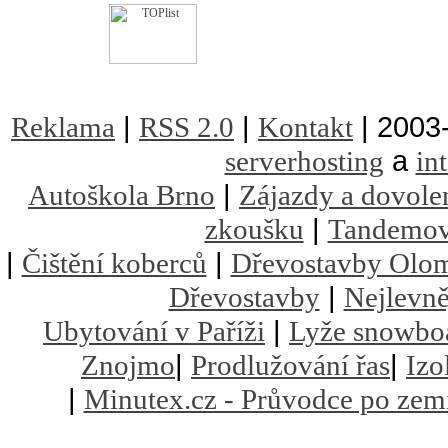
|
|
| 2003
Reklama
RSS 2.0
Kontakt
a
serverhosting
in
|
Autoškola Brno
Zájazdy a dovole
|
zkoušku
Tandemov
|
|
Čištění koberců
Dřevostavby Olo
|
Dřevostavby
Nejlevně
|
Ubytování v Paříži
Lyže snowbo
|
|
Znojmo
Prodlužování řas
Izo
|
Minutex.cz - Průvodce po zem